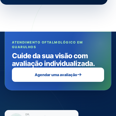
ATENDIMENTO OFTALMOLÓGICO EM
GUARULHOS
Cuide da sua visão com
avaliação individualizada.
Agendar uma avaliação