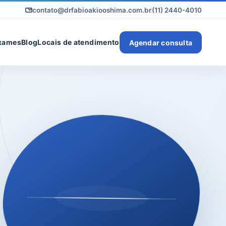
contato@drfabioakiooshima.com.br
(11) 2440-4010
xames
Blog
Locais de atendimento
Agendar consulta