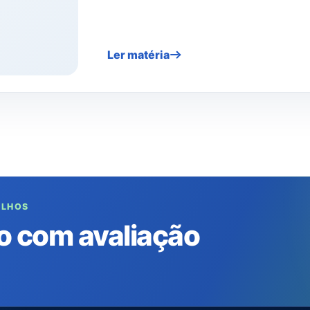
Ler matéria
ULHOS
o com avaliação