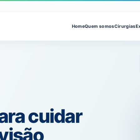
Home
Quem somos
Cirurgias
E
ara cuidar
visão